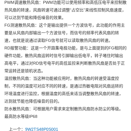
PWM调速散热风扇：PWM功能可以使用频率和高低压电平来控制散
热风扇的转速，风扇转速可通过调整“占空比”来线性控制风扇速度，
可以达到节能和降低噪音的效果。
FG测速散热风扇：这个是输出提供一个方波信号，此功能的作用主
要是从风扇内部输出一个方波信号，而信号的频率代表风扇的转
速，也就是说通过读取FG信号就可以读取散热风扇的转速。
RD报警功能：这是一个开路集电极功能，是与上面提到的FG相同的
硬件功能，散热风扇运转时信号引脚输出低电平，转子堵住时输出
高电平，通过对RD信号电平的高低监控来判断散热风扇是否处于正
常运转还是锁机状态。
温控散热风扇：当这种功能被应用时，散热风扇的转速受温度控
制，不同的温度可对应不同的转速，是通过热敏电阻对风扇运转的
环境温度进行监控，根据温度的高低来适当调整散热风扇的转速，
达到就节能也降低噪音的目的。
防水散热风扇：可根据用户需求来定制散热风扇防水防尘的等级。
最高防水等级IP68
上一个：
9W2TS48P0S001