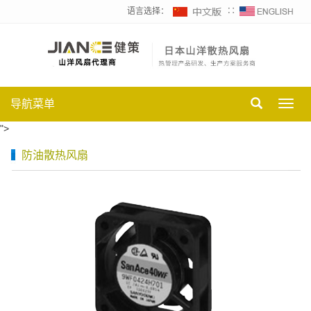
语言选择：
∷
导航菜单
Toggl
navig
">
防油散热风扇