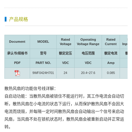
产品规格
Rated
Operating
Rated
Ra
Document
MODEL
Voltage
Voltage Range
Current
Input
承认书/规格书
型号
额定定压
电压范围
额定电流
额定
PDF
PART NO.
VDC
VDC
Amp
Wa
9WF0424H701
24
20.4~27.6
0.085
2.
散热风扇的功能信号线详解：
自启动功能：当散热风扇被锁住不能运行时，其工作电流会自动切
断，散热风扇在小电流的状态下运行，从而保护散热风扇不会因大
电流而烧毁，并每隔一定时间散热风扇会自动输出一个信号来启动
风扇，当风扇不处在锁机状态时，散热风扇会被重新启动并正常运
转。