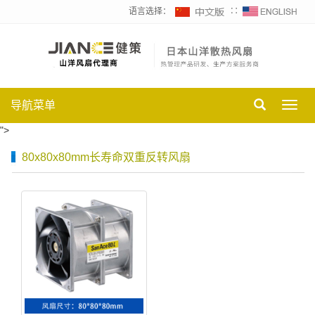
语言选择：
∷
导航菜单
Toggl
navig
">
80x80x80mm长寿命双重反转风扇