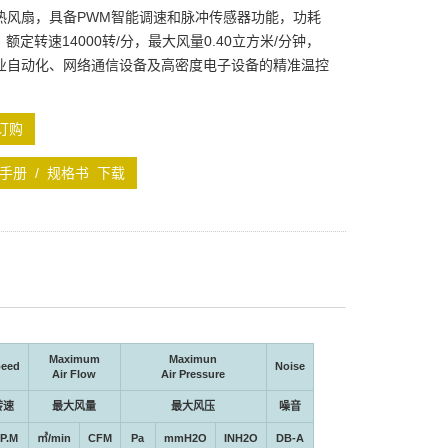
热风扇，具备PWM智能调速和脉冲传感器功能，功耗
W。额定转速14000转/分，最大风量0.40立方米/分钟，
业自动化、网络通信设备及高密度电子设备的精准温控
订购
手册 / 规格书 下载
Maximum
Maximun
eed
Noise
Air Flow
Air Pressure
转速
最大风量
最大风压
噪音
.P.M
㎥/min
CFM
Pa
mmH2O
INH2O
DB-A