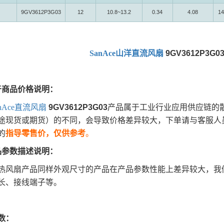
9GV3612P3G03
12
10.8~13.2
0.34
4.08
14
SanAce山洋直流风扇
9GV3612P3G0
于商品价格说明：
anAce直流风扇
9GV3612P3G03
产品属于工业行业应用供应链的
途现货或期货）的不同，会导致价格差异较大，下单请与客服人
的
指导零售价，仅供参考
。
品参数描述说明：
热风扇产品同样外观尺寸的产品在产品参数性能上差异较大，我
长、接线端子等。
数：