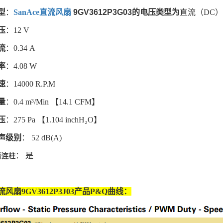
型
：
SanAce直流风扇
9GV3612P3G03
的电压类型为
直流（DC）
压
：12 V
流
：0.34 A
率
：4.08 W
速
：14000 R.P.M
量
：0.4 m³/Min 【14.1 CFM】
压
：275 Pa 【1.104 inchH₂O】
声级别
： 52 dB(A)
： 是
否连柱
流风扇
9GV3612P3J03
产品P&Q曲线：