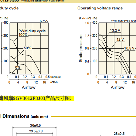
流风扇
9GV3612P3J03
产品尺寸图：