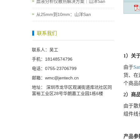
血液分析仪散热解决方案｜山洋San
从25mm到10mm：山洋San
联系我们
联系人：吴工
1）关
手机：18148574796
由于
S
电话：0755-23706799
货、在
邮箱：wmc@jentech.cn
个商品
地址： 深圳市龙华区观澜街道库坑社区同
富裕工业区28号华朗嘉工业园1栋6楼
2）商
由于散
组件线
产品参