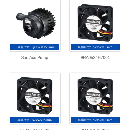
San Ace Pump
9RA0524H7001