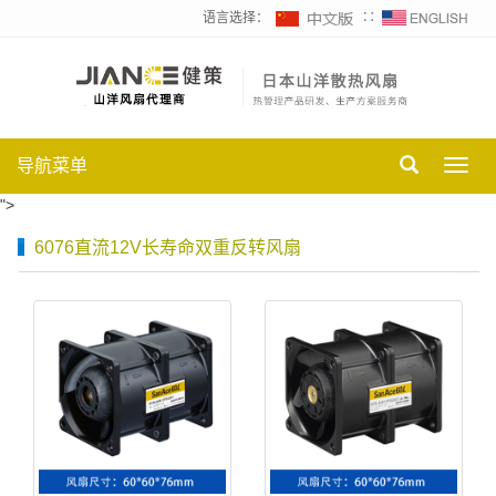
语言选择：
∷
导航菜单
Toggl
navig
">
6076直流12V长寿命双重反转风扇